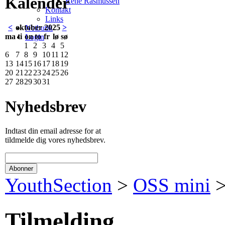
Kalender
René Rasmussen
Kontakt
Links
<
oktober 2025
>
Netbutik
ma
ti
on
to
fr
lø
sø
Login
1
2
3
4
5
6
7
8
9
10
11
12
13
14
15
16
17
18
19
20
21
22
23
24
25
26
27
28
29
30
31
Nyhedsbrev
Indtast din email adresse for at
tildmelde dig vores nyhedsbrev.
YouthSection
>
OSS mini
Tilmelding