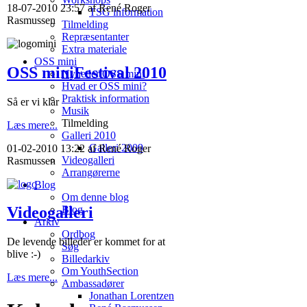
18-07-2010 23:57 af René Roger
TSG information
Rasmussen
Tilmelding
Repræsentanter
Extra materiale
OSS mini
OSS miniFestival 2010
Nyheder OSS mini
Hvad er OSS mini?
Praktisk information
Så er vi klar
Musik
Tilmelding
Læs mere...
Galleri 2010
Galleri 2009
01-02-2010 13:22 af René Roger
Videogalleri
Rasmussen
Arrangørerne
Blog
Om denne blog
Blog
Videogalleri
Arkiv
Ordbog
De levende billeder er kommet for at
Søg
blive :-)
Billedarkiv
Om YouthSection
Læs mere...
Ambassadører
Jonathan Lorentzen