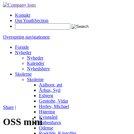
Kontakt
Om YouthSection
Overspring navigationen
Forside
Nyheder
Nyheder
Kalender
Nyhedsbrev
Skolerne
Skolerne
Aalborg, øst
Århus, Syd
Esbjerg
Gentofte, Vidar
Herlev, Michael
Share
|
Hjørring
Kvistgård
OSS mini
København
Odense
Roskilde, Kristoffer