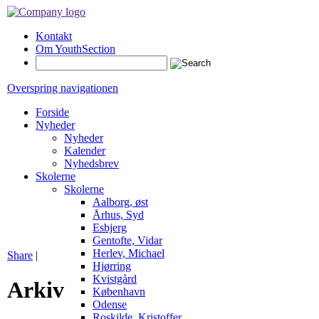
Kontakt
Om YouthSection
Overspring navigationen
Forside
Nyheder
Nyheder
Kalender
Nyhedsbrev
Skolerne
Skolerne
Aalborg, øst
Århus, Syd
Esbjerg
Gentofte, Vidar
Herlev, Michael
Share
|
Hjørring
Kvistgård
Arkiv
København
Odense
Roskilde, Kristoffer