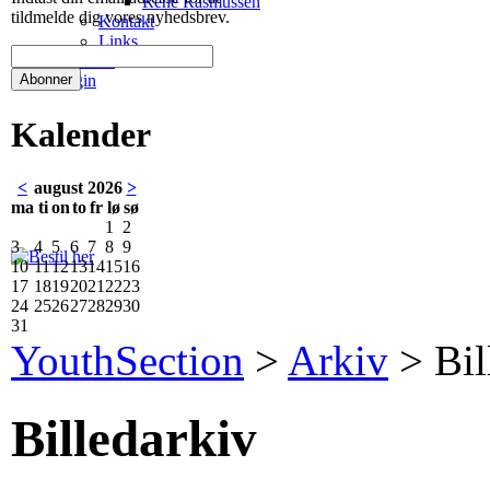
René Rasmussen
tildmelde dig vores nyhedsbrev.
Kontakt
Links
Netbutik
Login
Kalender
<
august 2026
>
ma
ti
on
to
fr
lø
sø
1
2
3
4
5
6
7
8
9
10
11
12
13
14
15
16
17
18
19
20
21
22
23
24
25
26
27
28
29
30
31
YouthSection
>
Arkiv
>
Bil
Billedarkiv