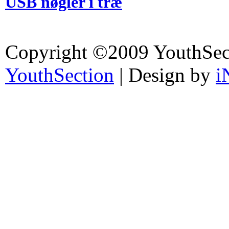
USB nøgler i træ
Copyright ©2009 YouthSec
YouthSection
| Design by
i