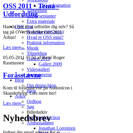
OSS 2011 - Tema -
TSG information
Tilmelding
Udfordring
Repræsentanter
Extra materiale
Har du lyst til at udfordre dig selv? Så
OSS mini
tag på OVerSkoleStævnet 2011 i
Nyheder OSS mini
Århus!
Hvad er OSS mini?
Praktisk information
Læs mere...
Musik
Tilmelding
05-05-2011 11:52 af René Roger
Galleri 2010
Rasmussen
Galleri 2009
Videogalleri
Foråsstævne
Arrangørerne
Blog
Om denne blog
Kom til forårsstævne på Audonicon i
Blog
Skanderborg. Læs mere her!
Arkiv
Ordbog
Læs mere...
Søg
Billedarkiv
Nyhedsbrev
Om YouthSection
Ambassadører
Jonathan Lorentzen
Indtast din email adresse for at