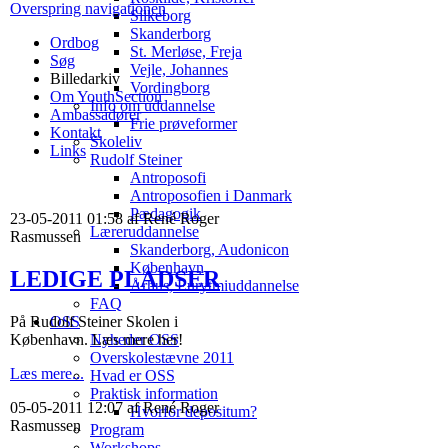
Overspring navigationen
Silkeborg
Skanderborg
Ordbog
St. Merløse, Freja
Søg
Vejle, Johannes
Billedarkiv
Vordingborg
Om YouthSection
Info om uddannelse
Ambassadører
Frie prøveformer
Kontakt
Skoleliv
Links
Rudolf Steiner
Antroposofi
Antroposofien i Danmark
Pædagogik
23-05-2011 01:58 af René Roger
Læreruddannelse
Rasmussen
Skanderborg, Audonicon
København
LEDIGE PLADSER
Århus, Eurytmiuddannelse
FAQ
På Rudolf Steiner Skolen i
OSS
København. Læs mere her!
Nyheder OSS
Overskolestævne 2011
Læs mere...
Hvad er OSS
Praktisk information
05-05-2011 12:07 af René Roger
Hvorfor depositum?
Rasmussen
Program
Workshops