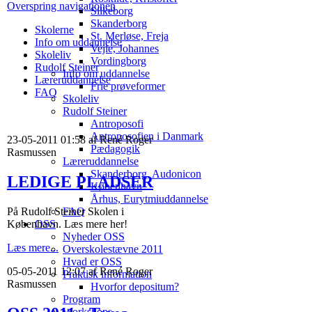
Overspring navigationen
Silkeborg
Skanderborg
Skolerne
St. Merløse, Freja
Info om uddannelse
Vejle, Johannes
Skoleliv
Vordingborg
Rudolf Steiner
Info om uddannelse
Læreruddannelse
Frie prøveformer
FAQ
Skoleliv
Rudolf Steiner
Antroposofi
Antroposofien i Danmark
23-05-2011 01:58 af René Roger
Pædagogik
Rasmussen
Læreruddannelse
Skanderborg, Audonicon
LEDIGE PLADSER
København
Århus, Eurytmiuddannelse
På Rudolf Steiner Skolen i
FAQ
København. Læs mere her!
OSS
Nyheder OSS
Læs mere...
Overskolestævne 2011
Hvad er OSS
05-05-2011 12:07 af René Roger
Praktisk information
Rasmussen
Hvorfor depositum?
Program
Workshops