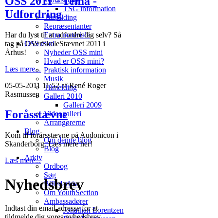
OSS 2011 - Tema -
TSG information
Udfordring
Tilmelding
Repræsentanter
Har du lyst til at udfordre dig selv? Så
Extra materiale
tag på OVerSkoleStævnet 2011 i
OSS mini
Århus!
Nyheder OSS mini
Hvad er OSS mini?
Læs mere...
Praktisk information
Musik
05-05-2011 11:52 af René Roger
Tilmelding
Rasmussen
Galleri 2010
Galleri 2009
Foråsstævne
Videogalleri
Arrangørerne
Blog
Kom til forårsstævne på Audonicon i
Om denne blog
Skanderborg. Læs mere her!
Blog
Arkiv
Læs mere...
Ordbog
Søg
Nyhedsbrev
Billedarkiv
Om YouthSection
Ambassadører
Indtast din email adresse for at
Jonathan Lorentzen
tildmelde dig vores nyhedsbrev.