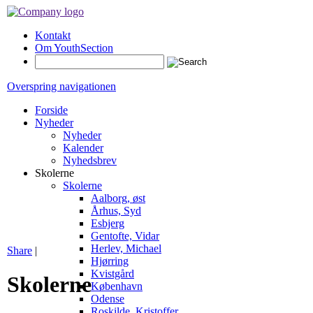
Kontakt
Om YouthSection
Overspring navigationen
Forside
Nyheder
Nyheder
Kalender
Nyhedsbrev
Skolerne
Skolerne
Aalborg, øst
Århus, Syd
Esbjerg
Gentofte, Vidar
Herlev, Michael
Share
|
Hjørring
Kvistgård
Skolerne
København
Odense
Roskilde, Kristoffer