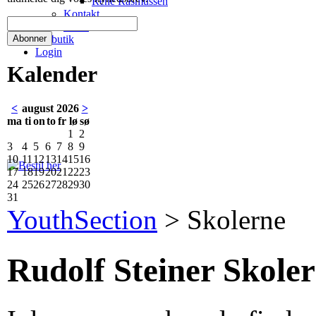
René Rasmussen
Kontakt
Links
Netbutik
Login
Kalender
<
august 2026
>
ma
ti
on
to
fr
lø
sø
1
2
3
4
5
6
7
8
9
10
11
12
13
14
15
16
17
18
19
20
21
22
23
24
25
26
27
28
29
30
31
YouthSection
>
Skolerne
Rudolf Steiner Skole