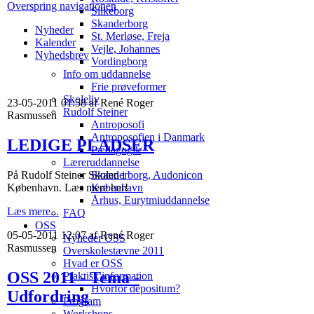
Overspring navigationen
Silkeborg
Skanderborg
Nyheder
St. Merløse, Freja
Kalender
Vejle, Johannes
Nyhedsbrev
Vordingborg
Info om uddannelse
Frie prøveformer
Skoleliv
23-05-2011 01:58 af René Roger
Rudolf Steiner
Rasmussen
Antroposofi
Antroposofien i Danmark
LEDIGE PLADSER
Pædagogik
Læreruddannelse
På Rudolf Steiner Skolen i
Skanderborg, Audonicon
København. Læs mere her!
København
Århus, Eurytmiuddannelse
Læs mere...
FAQ
OSS
05-05-2011 12:07 af René Roger
Nyheder OSS
Rasmussen
Overskolestævne 2011
Hvad er OSS
OSS 2011 - Tema -
Praktisk information
Hvorfor depositum?
Udfordring
Program
Workshops