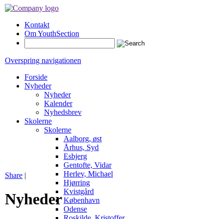
Kontakt
Om YouthSection
Overspring navigationen
Forside
Nyheder
Nyheder
Kalender
Nyhedsbrev
Skolerne
Skolerne
Aalborg, øst
Århus, Syd
Esbjerg
Gentofte, Vidar
Herlev, Michael
Share
|
Hjørring
Kvistgård
Nyheder
København
Odense
Roskilde, Kristoffer