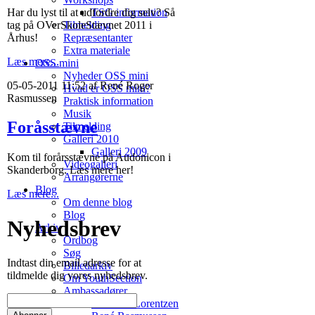
Har du lyst til at udfordre dig selv? Så
TSG information
tag på OVerSkoleStævnet 2011 i
Tilmelding
Århus!
Repræsentanter
Extra materiale
Læs mere...
OSS mini
Nyheder OSS mini
05-05-2011 11:52 af René Roger
Hvad er OSS mini?
Rasmussen
Praktisk information
Musik
Foråsstævne
Tilmelding
Galleri 2010
Galleri 2009
Kom til forårsstævne på Audonicon i
Videogalleri
Skanderborg. Læs mere her!
Arrangørerne
Blog
Læs mere...
Om denne blog
Blog
Nyhedsbrev
Arkiv
Ordbog
Søg
Indtast din email adresse for at
Billedarkiv
tildmelde dig vores nyhedsbrev.
Om YouthSection
Ambassadører
Jonathan Lorentzen