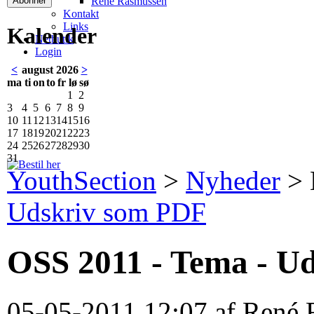
René Rasmussen
Kontakt
Links
Kalender
Netbutik
Login
<
august 2026
>
ma
ti
on
to
fr
lø
sø
1
2
3
4
5
6
7
8
9
10
11
12
13
14
15
16
17
18
19
20
21
22
23
24
25
26
27
28
29
30
31
YouthSection
>
Nyheder
>
Udskriv som PDF
OSS 2011 - Tema - U
05-05-2011 12:07 af René